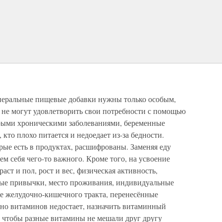
неральные пищевые добавки нужны только особым,
 не могут удовлетворить свои потребности с помощью
орыми хроническими заболеваниями, беременные
 кто плохо питается и недоедает из-за бедности.
орые есть в продуктах, расшифрованы. Заменяя еду
ем себя чего-то важного. Кроме того, на усвоение
аст и пол, рост и вес, физическая активность,
вые привычки, место проживания, индивидуальные
ие желудочно-кишечного тракта, перенесённые
енно витаминов недостает, назначить витаминный
, чтобы разные витамины не мешали друг другу