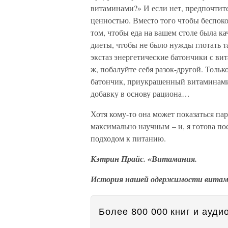
витаминами?» И если нет, предпочтит
ценностью. Вместо того чтобы беспок
том, чтобы еда на вашем столе была ка
диеты, чтобы не было нужды глотать т
экстаз энергетические батончики с ви
ж, побалуйте себя разок-другой. Только
батончик, приукрашенный витаминами:
добавку в основу рациона…
Хотя кому-то она может показаться па
максимально научным – и, я готова по
подходом к питанию.
Кэтрин Прайс. «Витамания.
История нашей одержимости вита
Более 800 000 книг и аудио