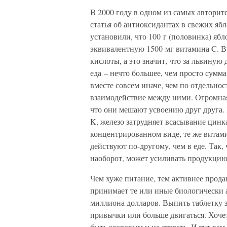
В 2000 году в одном из самых автори
статья об антиоксидантах в свежих яб
установили, что 100 г (половинка) яб
эквивалентную 1500 мг витамина C. В
кислоты, а это значит, что за львину
еда – нечто большее, чем просто сумм
вместе совсем иначе, чем по отдельнос
взаимодействие между ними. Огромная
что они мешают усвоению друг друга. 
K, железо затрудняет всасывание цинка
концентрированном виде, те же витам
действуют по-другому, чем в еде. Так, 
наоборот, может усиливать продукцию
Чем хуже питание, тем активнее прод
принимает те или иные биологически а
миллиона долларов. Выпить таблетку 
привычки или больше двигаться. Хочет
быть здоровым и не стареть. И тут вам 