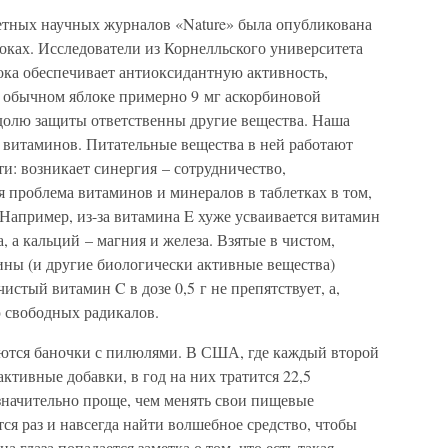
тетных научных журналов «Nature» была опубликована
локах. Исследователи из Корнелльского университета
лока обеспечивает антиоксидантную активность,
 обычном яблоке примерно 9 мг аскорбиновой
ю долю защиты ответственны другие вещества. Наша
а витаминов. Питательные вещества в ней работают
ти: возникает синергия – сотрудничество,
 проблема витаминов и минералов в таблетках в том,
Например, из-за витамина E хуже усваивается витамин
, а кальций – магния и железа. Взятые в чистом,
ины (и другие биологически активные вещества)
чистый витамин C в дозе 0,5 г не препятствует, а,
 свободных радикалов.
аются баночки с пилюлями. В США, где каждый второй
ктивные добавки, в год на них тратится 22,5
значительно проще, чем менять свои пищевые
ся раз и навсегда найти волшебное средство, чтобы
на глаза попадается заметка о том, что есть такая