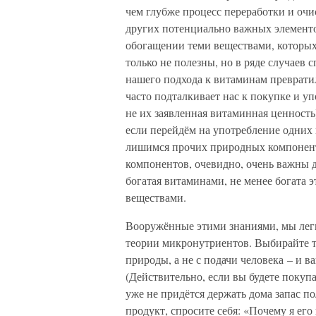
чем глубже процесс переработки и очи
других потенциально важных элементо
обогащении теми веществами, которых
только не полезны, но в ряде случаев 
нашего подхода к витаминам преврати
часто подталкивает нас к покупке и у
не их заявленная витаминная ценность
если перейдём на употребление одних
лишимся прочих природных компоненто
компонентов, очевидно, очень важны д
богатая витаминами, не менее богата
веществами.
Вооружённые этими знаниями, мы легко
теории микронутриентов. Выбирайте т
природы, а не с подачи человека – и 
(Действительно, если вы будете покуп
уже не придётся держать дома запас 
продукт, спросите себя: «Почему я его