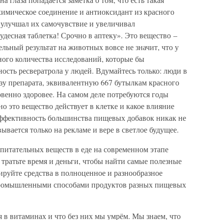
химическое соединение и антиоксидант из красного
улучшал их самочувствие и увеличивал
удесная таблетка! Срочно в аптеку». Это вещество –
льный результат на животных вовсе не значит, что у
чного количества исследований, которые бы
ость ресвератрола у людей. Вдумайтесь только: люди в
зу препарата, эквивалентную 667 бутылкам красного
овенно здоровее. На самом деле потребуются годы
о это вещество действует в клетке и какое влияние
 Эффективность большинства пищевых добавок никак не
вается только на рекламе и вере в светлое будущее.
итательных веществ в еде на современном этапе
 тратьте время и деньги, чтобы найти самые полезные
ируйте средства в полноценное и разнообразное
промышленными способами продуктов разных пищевых
 в витаминах и что без них мы умрём. Мы знаем, что