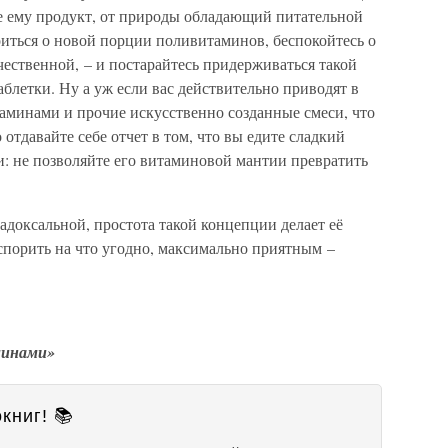
е ему продукт, от природы обладающий питательной
оиться о новой порции поливитаминов, беспокойтесь о
чественной, – и постарайтесь придерживаться такой
аблетки. Ну а уж если вас действительно приводят в
таминами и прочие искусственно созданные смеси, что
 отдавайте себе отчет в том, что вы едите сладкий
 не позволяйте его витаминовой мантии превратить
радоксальной, простота такой концепции делает её
спорить на что угодно, максимально приятным –
минами»
книг! 📚