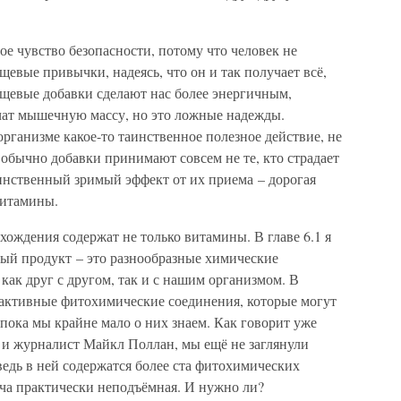
е чувство безопасности, потому что человек не
щевые привычки, надеясь, что он и так получает всё,
ищевые добавки сделают нас более энергичным,
ичат мышечную массу, но это ложные надежды.
ганизме какое-то таинственное полезное действие, не
 обычно добавки принимают совсем не те, кто страдает
инственный зримый эффект от их приема – дорогая
витамины.
ождения содержат не только витамины. В главе 6.1 я
ный продукт – это разнообразные химические
как друг с другом, так и с нашим организмом. В
иоактивные фитохимические соединения, которые могут
 пока мы крайне мало о них знаем. Как говорит уже
 и журналист Майкл Поллан, мы ещё не заглянули
ведь в ней содержатся более ста фитохимических
дача практически неподъёмная. И нужно ли?