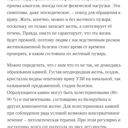
приема алкоголя, иногда после физической нагрузки. Эти
симптомы, даже эпизодические, – повод для обращения к
врачу. Жить, конечно, можно и без желчного пузыря,
поскольку он только запасает желчь, а синтезирует её
печень. Правда, никто не гарантирует, что эта жизнь
будет прежней, поэтому людям с наследственным риском
желчнокаменной болезни стоит время от времени
проверять, в каком состоянии их желчный пузырь.
Можно определить, что с ним что-то не так, не дожидаясь
образования камней. Густая неоднородная желчь, осадок,
кристаллы видны опытному врачу УЗИ на начальной, так
называемой предкаменной, стадии болезни.
Образующиеся камни могут быть холестериновыми (80–
90 %) и пигментными, состоящими из билирубина и
других компонентов желчи. Для холестериновых камней
при соблюдении ряда условий возможно консервативное
лечение – литолитическая терапия. При этом регулярно и
достаточно долго (от полугода до двух лет) внутрь