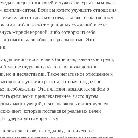
ждать недостатки своей и чужих фигур, а фраза «как
ым комплиментом. Если вы хотите улучшить отношения
ничижительно отзываться о нём, а также о собственном
другими, избавьтесь от оценочных суждений о теле.
анусь жирной коровой, либо сотворю из себя
т. д.) имеют мало общего с реальностью. Этот
ик.
уб, длинного носа, вялых бицепсов, маленькой груди,
 (нужное подчеркнуть), то наверняка должны
ми, но и несчастными. Такое негативное отношение к
выгодно индустрии красоты, которая продаёт не
стье преображения. Эта иллюзия называется мифом о
тать физически привлекательнее, часто путём
езных манипуляций, вся ваша жизнь станет лучше».
еских диет, которые постановке реальных целей
и безудержную саморекламу.
, положила голову на подушку, но ничего не
дного места на другое, но всё равно не могла заснуть.