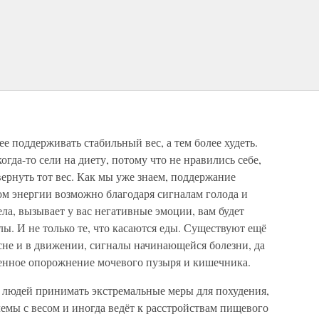
е поддерживать стабильный вес, а тем более худеть.
гда-то сели на диету, потому что не нравились себе,
вернуть тот вес. Как мы уже знаем, поддержание
ом энергии возможно благодаря сигналам голода и
ела, вызывает у вас негативные эмоции, вам будет
ы. И не только те, что касаются еды. Существуют ещё
 сне и в движении, сигналы начинающейся болезни, да
менное опорожнение мочевого пузыря и кишечника.
т людей принимать экстремальные меры для похудения,
лемы с весом и иногда ведёт к расстройствам пищевого