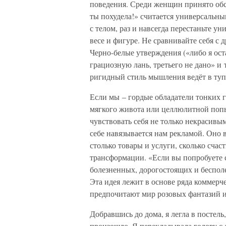
поведения. Среди женщин принято обсу
ты похудела!» считается универсальн
с телом, раз и навсегда перестаньте у
весе и фигуре. Не сравнивайте себя с 
Черно-белые утверждения («либо я ост
грациозную лань, третьего не дано» и 
ригидный стиль мышления ведёт в туп
Если мы – гордые обладатели тонких г
мягкого живота или целлюлитной попы
чувствовать себя не только некрасивы
себе навязывается нам рекламой. Оно 
столько товары и услуги, сколько сча
трансформации. «Если вы попробуете с
болезненных, дорогостоящих и беспол
Эта идея лежит в основе ряда коммерч
предпочитают мир розовых фантазий 
Добравшись до дома, я легла в постель
произошло. Я перекладывала голову с о