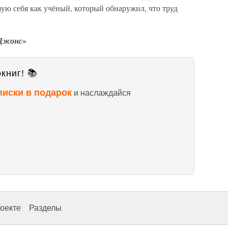
твую себя как учёный, который обнаружил, что труд
 Джонс»
книг! 📚
писки в подарок
и наслаждайся
оекте
Разделы