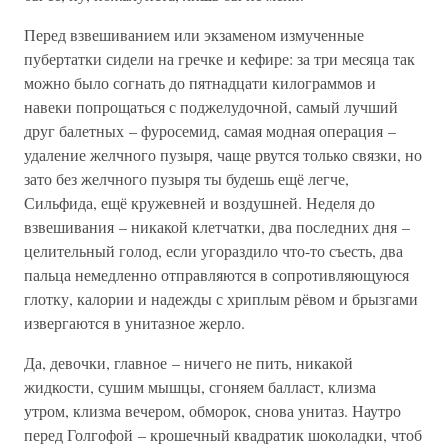
Перед взвешиванием или экзаменом измученные
пубертатки сидели на гречке и кефире: за три месяца так
можно было согнать до пятнадцати килограммов и
навеки попрощаться с поджелудочной, самый лучший
друг балетных – фуросемид, самая модная операция –
удаление желчного пузыря, чаще рвутся только связки, но
зато без желчного пузыря ты будешь ещё легче,
Сильфида, ещё кружевней и воздушней. Неделя до
взвешивания – никакой клетчатки, два последних дня –
целительный голод, если угораздило что-то съесть, два
пальца немедленно отправляются в сопротивляющуюся
глотку, калории и надежды с хриплым рёвом и брызгами
извергаются в унитазное жерло.
Да, девочки, главное – ничего не пить, никакой
жидкости, сушим мышцы, сгоняем балласт, клизма
утром, клизма вечером, обморок, снова унитаз. Наутро
перед Голгофой – крошечный квадратик шоколадки, чтоб