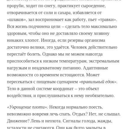
проруби, ходит по снегу, практикует сыроедение,
отворачивается от соли и сахара, избавляется от
«шлаков», зал воспринимает как работу, пьет «травки».
Вся жизнь подчинена цели – сделать тело максимально
здоровым, чтобы оно не доставляло своему хозяину
никаких хлопот. Иногда, если резервы организма
достаточно велики, это удаётся. Человек действительно
перестаёт болеть. Однако мы не можем навсегда
приспособиться к низким температурам, экстремальным
нагрузкам и неадекватному питанию. Адаптивные
возможности со временем истощаются. Может
пересекаться с пищевым сценарием
«правильный едок»
.
Тело в данной системе координат – это объект
воздействия, и прислушиваться к нему необязательно.
«Укрощение плоти».
Некогда нормально поесть,
невозможно вовремя лечь спать. Отдых? Нет, не слышал.
Движение? Лень и неохота. Сигналы голода, жажды,
усталости не считаются. Они как будто закрыты в