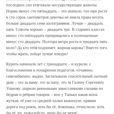
последних сил втягивали несуществующие животы.
Норма минус сто пятнадцать – это значило, что при росте
в сто сорок сантиметров девочка не имела права весить
больше двадцати семи килограммов. Лучше – двадцать
пять. Совсем хорошо – двадцать три. В старших классах
минус сто пятнадцать превращались в полноценные
минус сто двадцать. Полтора метра роста и тридцать пять
кило? Да кто тебя поднимет, жирная корова? Вместо того
чтобы жрать, пойди лучше покури!
Курить начинали лет с тринадцати – и курили, с
благословения и поощрения педагогов, отчаянно,
самозабвенно, жадно. Заглатывали спасительный сытный
дым – это за маму, это за папу, это за Галину Сергеевну
Уланову, шарили ревнивыми завистливыми глазами по
бёдрам и рёбрам товарок – вон у Таньки какая жопа
жуткая, её уже со средней палки выкинули, прямая
дорога под рояль, хоть бы её, боженька, отчислили, хоть
бы её, ну, пожалуйста, лишь бы не меня!