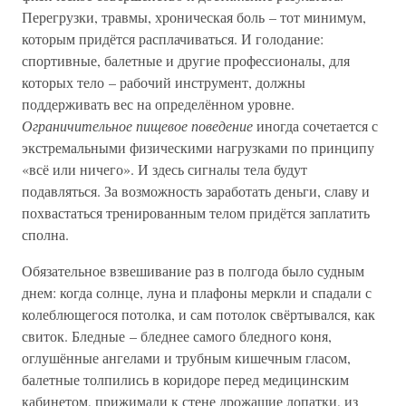
Перегрузки, травмы, хроническая боль – тот минимум,
которым придётся расплачиваться. И голодание:
спортивные, балетные и другие профессионалы, для
которых тело – рабочий инструмент, должны
поддерживать вес на определённом уровне.
Ограничительное пищевое поведение
иногда сочетается с
экстремальными физическими нагрузками по принципу
«всё или ничего». И здесь сигналы тела будут
подавляться. За возможность заработать деньги, славу и
похвастаться тренированным телом придётся заплатить
сполна.
Обязательное взвешивание раз в полгода было судным
днем: когда солнце, луна и плафоны меркли и спадали с
колеблющегося потолка, и сам потолок свёртывался, как
свиток. Бледные – бледнее самого бледного коня,
оглушённые ангелами и трубным кишечным гласом,
балетные толпились в коридоре перед медицинским
кабинетом, прижимали к стене дрожащие лопатки, из