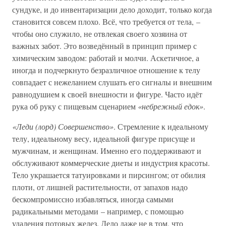
сундуке, и до инвентаризации дело доходит, только когда
становится совсем плохо. Всё, что требуется от тела, –
чтобы оно служило, не отвлекая своего хозяина от
важных забот. Это возведённый в принцип пример с
химическим заводом: работай и молчи. Аскетичное, а
иногда и подчеркнуто безразличное отношение к телу
совпадает с нежеланием слушать его сигналы и внешним
равнодушием к своей внешности и фигуре. Часто идёт
рука об руку с пищевым сценарием
«небрежный едок»
.
«Леди (лорд) Совершенство»
. Стремление к идеальному
телу, идеальному весу, идеальной фигуре присуще и
мужчинам, и женщинам. Именно его поддерживают и
обслуживают коммерческие диеты и индустрия красоты.
Тело украшается татуировками и пирсингом; от обилия
плоти, от лишней растительности, от запахов надо
бескомпромиссно избавляться, иногда самыми
радикальными методами – например, с помощью
удаления потовых желез. Дело даже не в том, что